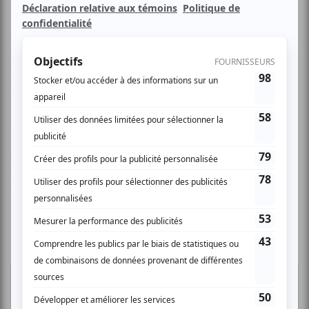
Festif et dansant, Bombolessé est formé de sept jeunes
musiciens venant des quatre coins du monde qui
mélangent du funk-rock à des rythmes brésiliens et
africains. Les pièces de Bombolessé sont chantées en
français, portugais, espagnol, italien et créole. Une ode à la
joie avec Julien Thomet au chant, guitare, basse,
percussions; Martin Bonin aux percussions; Patrick Robert
à la guitare et vocal; Patrick Dugas à la batterie et aux
percussions; Sébastien Bujon au saxophone, à la flûte
traversière et au chant et Alix Noël au clavier. Présenté
dans le cadre de la tournée des boursiers de la Fondation
du maire 2006.