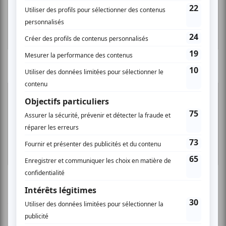
www.musiquemultimontreal.com