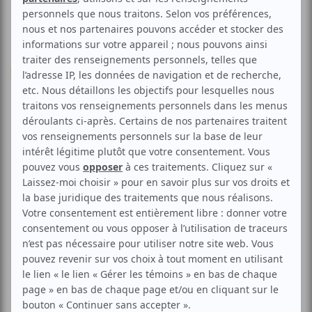
Musique
Pop franco
Disco
Indie
Bertrand Deleplage &
Alexandre Belliard
Aucune offre promotionnelle
disponible
Soyez les premiers avisés dès qu'il y aura une offre promo
pour Bertrand Deleplage & Alexandre Belliard:
INSCRIVEZ-
VOUS
Venez vous faufiler dans les antres du Lion d'Or pour un