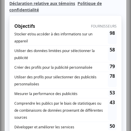
concert double sous le signe de la chanson psychédélique
et des hiboux géants.
Ce concert sera également l'occasion du lancement
indépendant de "Tout nu je suis presque", 1er album de
Deleplage, disponible à partir du 4 juin chez les disquaires
indépendants de Montréal, Québec et St-Hyacinthe.
Deleplage c'est des histoires folles et/ou de la poésie
contemplative sur de la musique psychédélique métissée
de bossa nova, old school, reggae, dub, disco, folk, électro,
rock, chanson française, etc.
"Alexandre Bélliard fait un folk-rock engagé qui aborde
autant l'amour, que la décadence, la politique ou encore la