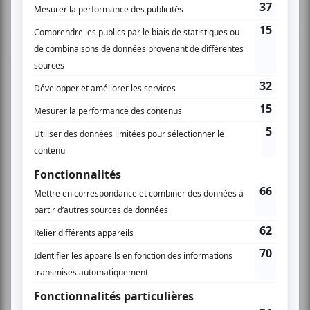
TOUTES LES OFFRES
Festival Colline
Musique
Québécoise
Pop franco
Variété
Festival Colline