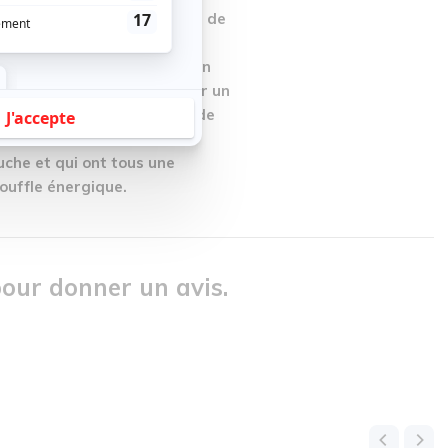
doigts et arrêtions presque de
e. Le public présent était
Le deuxième groupe ayant en
ion nous a permis de relaxer un
 l'un du Québec et l'autre de
 instruments et le même
uche et qui ont tous une
ouffle énergique.
our donner un avis.