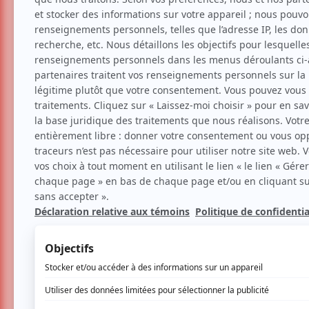
Musique
Am Ketenes et Denis C
Voir les avis -->
Aucune offre promotionnel