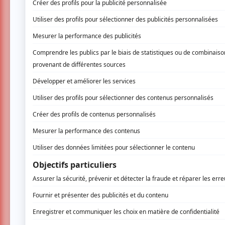
Soyez les premiers avisés dès qu'il y a
Festival Tzigane:
INSCRIVEZ-VOUS
Dans le cadre de sa 2e édition, le FESTIVA
propose une grande soirée de Jazz manouc
exclusivement pour le festival, et l'ensembl
La musique pratiquée par Am Ketenes Swing,
et maître en la matière: Django Reinhardt. A
valses, rythmes tziganes des pays de l'est ai
et leurs chansons en langue manouche (le r
leur parcours. Am ketenes signifie "nous s
l'esprit de ce groupe: gens du voyage du ce
manouche.