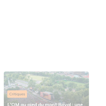
Critiques
L'OM au pied du mont Royal : une