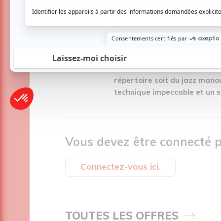
étions tous suspendus à ses 
respirer pour mieux l'entendr
vraiment très respectueux. 
partie leur propre amplificat
peu. Deux groupes différents,
France mais avec les mêmes
répertoire soit du jazz mano
technique impeccable et un s
Vous devez être connecté p
Connectez-vous ici.
TOUTES LES OFFRES