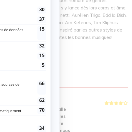
cence et après avoir survolé bon nombre de genres
inhardt à l'âge de 19 ans. Il s'y lance dès lors corps et âme.
ns le style dont Ritary Gaguenetti, Aurélien Trigo, Edd la Bish,
, Andreas Öberg, Fapy Lafertin, Am Ketenes, Tim Kliphuis
 jazz manouche, il est très inspiré par les autres styles de
s, la musique classique, bref, toutes les bonnes musiques!
E
lgré un chauffage de la salle
 tous gardé nos manteaux, les
ut un spectacle. La première
quait d'amplification mais nous