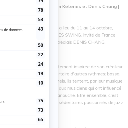
ura une offre promo pour Am Ketenes et Denis Chang |
L TZIGANE ROMANI YAG, qui a lieu du 11 au 14 octobre,
he avec le groupe AM KETENES SWING, invité de France
e de l'excellent guitariste montréalais DENIS CHANG.
 le jazz manouche, est directement inspirée de son créateur
m Ketenes intègre à son répertoire d'autres rythmes: bossa,
nsi que des chants traditionnels. Ils tentent, par leur musique
omanès), de rendre hommage aux musiciens qui ont influencé
ommes ensemble" en langue manouche. Etre ensemble, c'est
ntre de la France et musiciens sédentaires passionnés de jazz