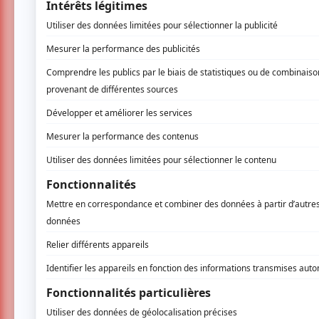
Denis Chang commence la guitare à l'adoles
musicaux, il découvre la musique de Django Re
A date, il a côtoyé les meilleurs musiciens da
Lollo Meier, Paulus Schäfer, Chriss Campion
pour ne citer que quelques noms. En dehors du
jazz (bebop, fusion, latin), rock/pop, le blue
www.romaniyag.com
1 COMMENTAIRE DE MEMBR
Line M.
- 2007-10-16 04:00:00
Musiciens hors du commun Ma
inexistant et que nous ayons
musiciens nous ont donnés to
partie avec Denis Chang man