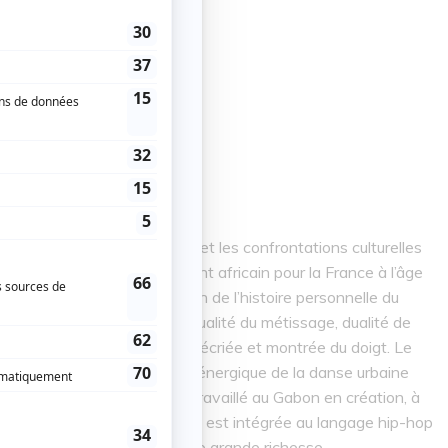
(France): 99
 marqué par ses origines et les confrontations culturelles
bretonne, il quitte le continent africain pour la France à l’âge
 constitue une retranscription de l’histoire personnelle du
le. L’œuvre témoigne de la dualité du métissage, dualité de
t positive et enviée, tantôt décriée et montrée du doigt. Le
lusieurs années dans le style énergique de la danse urbaine
es. L’artiste a par ailleurs travaillé au Gabon en création, à
ns 99, cette culture africaine est intégrée au langage hip-hop
 une dimension nouvelle d’une grande richesse.