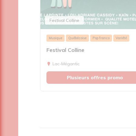
Festival Colline
up
Musique
Québécoise
Pop franco
Variété
Festival Colline
Lac-Mégantic
Plusieurs offres promo