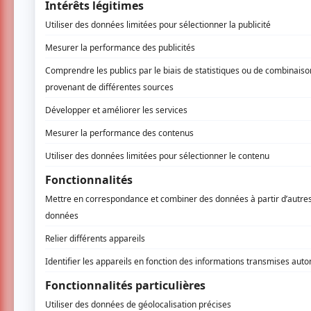
Chorégraphie principale : Alexandra Landé
infos supplémentaires
Herwann Asseh / Compagnie Moral Soul
Le chorégraphe et danseur Herwann Asseh est
qu’il vit. Né d’un père gabonais et d’une mère 
de sept ans. Le projet de création solo de 99
créateur, une mise à nu évidente et essentiel
l’appartenance à deux cultures, dualité tantô
chorégraphe et interprète s’illustre depuis p
tout en l’enrichissant de touches contemporain
la découverte des danses traditionnelles. Da
et contemporain bien connu de l’artiste vers