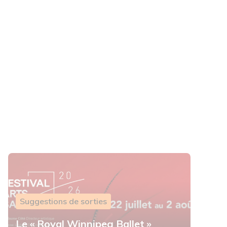
Suggestions de sorties
Le « Royal Winnipeg Ballet »