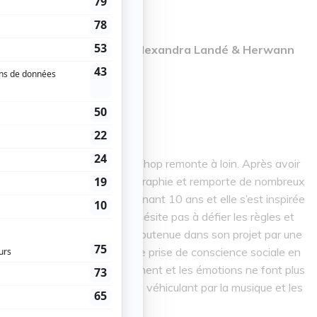
le disponible
aura une offre promo pour Alexandra Landé & Herwann
IVEZ-VOUS
icey » Landé et la danse hip-hop remonte à loin. Après avoir
de rue, elle se lance en chorégraphie et remporte de nombreux
eigne la danse depuis maintenant 10 ans et elle s’est inspirée
ssance à Retrospek. Elle n’hésite pas à défier les règles et
ce style de danse urbaine. Soutenue dans son projet par une
ts, elle invite à une véritable prise de conscience sociale en
ines et le théâtre. Le mouvement et les émotions ne font plus
e désespoir et la mort tout en véhiculant par la musique et les