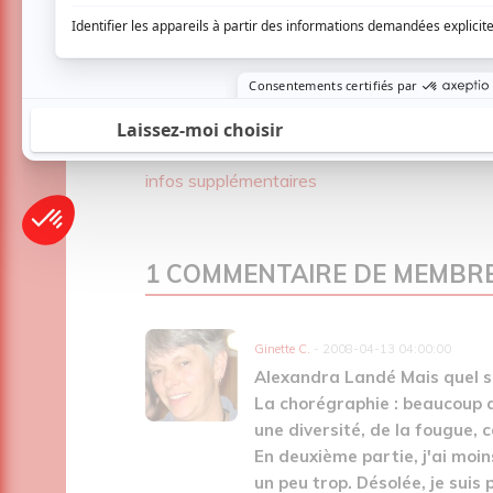
Chorégraphie et interprétation : Herwann 
Musique : Dajla Lalia
infos supplémentaires
1 COMMENTAIRE DE MEMBR
Ginette C.
- 2008-04-13 04:00:00
Alexandra Landé Mais quel sp
La chorégraphie : beaucoup 
une diversité, de la fougue, 
En deuxième partie, j'ai moin
un peu trop. Désolée, je suis