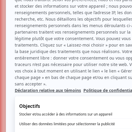
Danse
Moderne
Hip-hop
Contemporaine
Alexandra Landé & He
sur la relève
Voir les avis -->