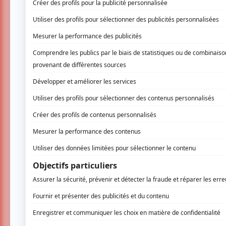
Aucune offre promotionnel
Soyez les premiers avisés dès qu'il y 
Asseh | Festival Vue sur la relève:
INSCR
Alexandra Landé
: Retrospek
La relation passionnée entre Alexandra « Sp
suivi des ateliers avec de grands danseurs 
prix. La jeune Montréalaise née en Haïti ens
de son amour pour le hip-hop pour donner nai
exploite au maximum la force expressive de 
distribution de neuf interprètes impressionnan
établissant des ponts entre les danses urba
qu’un et l’œuvre évoque l’amour, la passion, l
corps une énergie envoûtante.