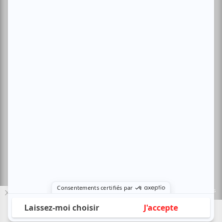
Politique de confidentialité
Nous contacter
Sites amis:
Baron MAG
Bible Urbaine
Le Canal Auditif
Sors-tu.ca
4521 Boul. Saint-Laurent, Montréal, QC H2T 1R2, Canada
© Copyright ATUVU.CA Tous droits réservés
Le nouveau site atuvu.ca a reçu le soutien du Fonds du Canada pour les
X
périodiques