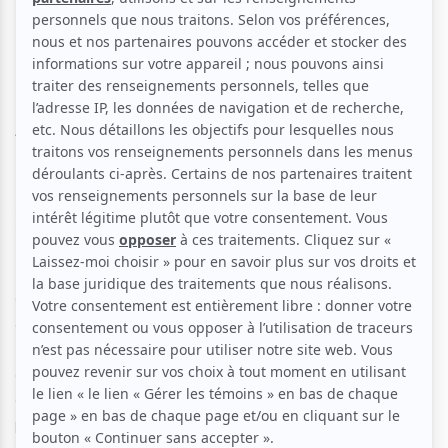
Baraka - Festival Nuits
d'Afrique 2026
Aucune offre promotionnelle
disponible
Soyez les premiers avisés dès qu'il y aura une offre promo
pour Adil Smaâli & Elements Of Baraka - Festival Nuits
d'Afrique 2026:
INSCRIVEZ-VOUS
On n’assiste pas au concert: on y entre. Véritable
expérience de transe où le rituel rencontre l’underground,
Elements of Baraka hypnotise en entrelaçant le chant
gnawa, le guembri et le martèlement métallique des krakeb
aux textures saturées du dub et de la psytrance. Basses
profondes, percussions tribales et voix incantatoires