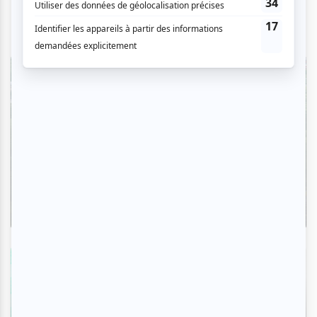
Critiques
L'OM au pied du mont Royal : une
déclaration d'amour à Montréal en
musique
Par Camille Dehaene | 6 août 2026
Zoom photo