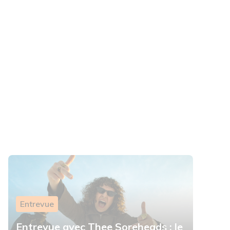
Entrevue
Entrevue avec Thee Soreheads : le