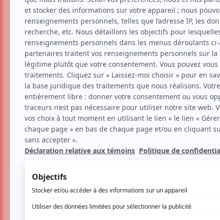
Nouvelles
Dame Festive | Un rendez-vous
printanier vibrant, mettant en vede
P’tit Belliveau, The Lost Fingers,
Caracol et plusieurs autres artistes
Par
Théa Paradis
| 7 avril 2026