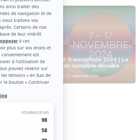
Nouvelles
tte
Coup de coeur francophone 2024 | La
programmation complète dévoilée
Par
Rédaction atuvu.ca
| 17 septembre 2024