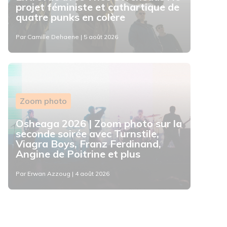
projet féministe et cathartique de
quatre punks en colère
Par Camille Dehaene | 5 août 2026
Zoom photo
Osheaga 2026 | Zoom photo sur la
seconde soirée avec Turnstile,
Viagra Boys, Franz Ferdinand,
Angine de Poitrine et plus
Par Erwan Azzoug | 4 août 2026