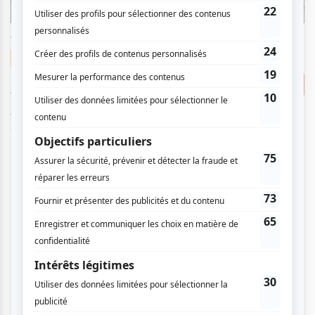
vendredi
6
déc
2024
20:00
55.00 $
Musique
Un piano pour Noël avec
Consulter
Vladimir Kornéev et Stéphane
Aubin
À partir de
Grand Théâtre de Québec