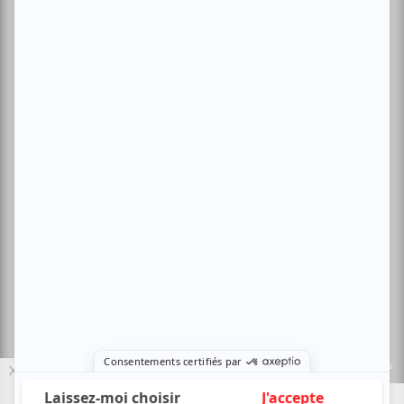
Conditions d'utilisation
Politique de confidentialité
Nous contacter
Sites amis:
Baron MAG
Bible Urbaine
Le Canal Auditif
Sors-tu.ca
4521 Boul. Saint-Laurent, Montréal, QC H2T 1R2, Canada
© Copyright ATUVU.CA Tous droits réservés
Le nouveau site atuvu.ca a reçu le soutien du Fonds du Canada pour les
X
périodiques