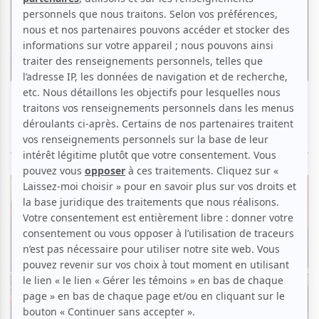
Musique
Les 4 saisons d’André Gagnon | Un rendez-
vous émouvant en webdiffusion
Par
Rédaction atuvu.ca
| 21 janvier 2021
ÉVÉNEMENTS PASSÉS