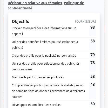
dimanche
1
déc
2024
15:00
55.00 $
Musique
Un piano pour Noël avec
Consulter
Vladimir Kornéev et Stéphane
Aubin
À partir de
Place des Arts | Théâtre Maisonneuve