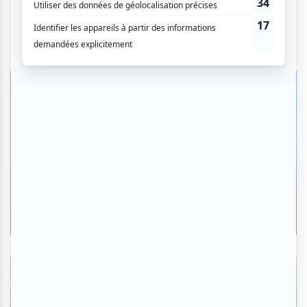
Critiques
«Le Palais des Glaces» : quand la
comédie dystopique fait rire et
frissonner
Par Ève Christian | 7 août 2026