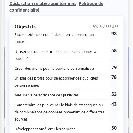
Critiques
«Le Palais des Glaces» : quand la
comédie dystopique fait rire et
frissonner
Par Ève Christian | 7 août 2026