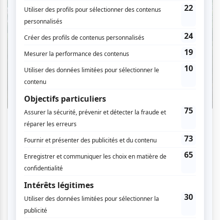
Critiques
L'OM au pied du mont Royal : une
déclaration d'amour à Montréal en
musique
Par Camille Dehaene | 6 août 2026