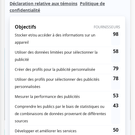
Entrevue
Entrevue avec Thee Soreheads : le projet
féministe et cathartique de quatre
punks en colère
Par Camille Dehaene | 5 août 2026