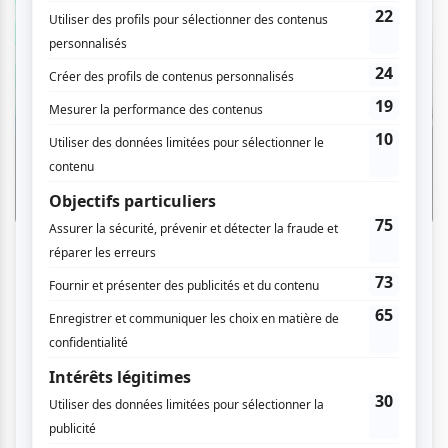
Zoom photo
Osheaga 2026 | Zoom photo sur la
seconde soirée avec Turnstile, Viagra
Boys, Franz Ferdinand, Angine de
Poitrine et plus
Par Erwan Azzoug | 4 août 2026