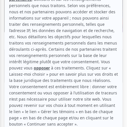
Critiques
Taverne Tour 2025 | Soirée folk avec
Charlotte Cornfield, Ada Lea & Prewn
Par
Rosalie Chretien
| 11 février 2025