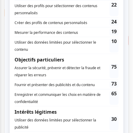
samedi
4
jui
2026
20:30
VIP
Humour
20.00 $
Soirée Gala
Invitation gratuite
Pavillon du Grand-Coteau
Consulter