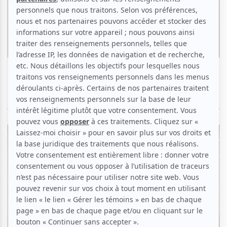
Humour
27e Gala Les Olivier | Les nominations
dévoilées
Par
Camille Dehaene
| 21 janvier 2026
ÉVÉNEMENTS PASSÉS