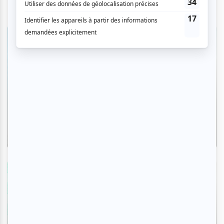
Entrevue
Entrevue avec Thee Soreheads : le projet
féministe et cathartique de quatre
punks en colère
Par Camille Dehaene | 5 août 2026
Zoom photo
Osheaga 2026 | Zoom photo sur la