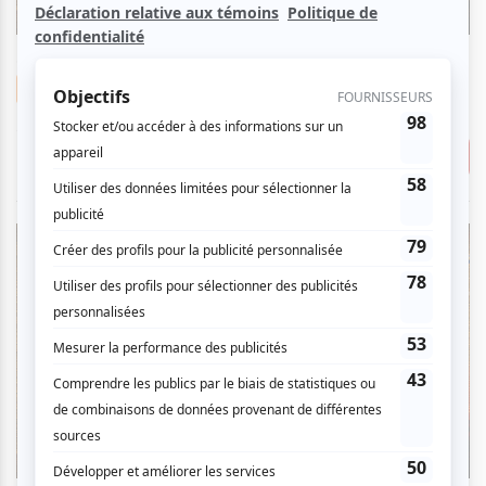
samedi
4
jui
2026
20:30
20.00 $
Humour
2 pour 20.00 $
Soirée Gala
Pavillon du Grand-Coteau
Consulter