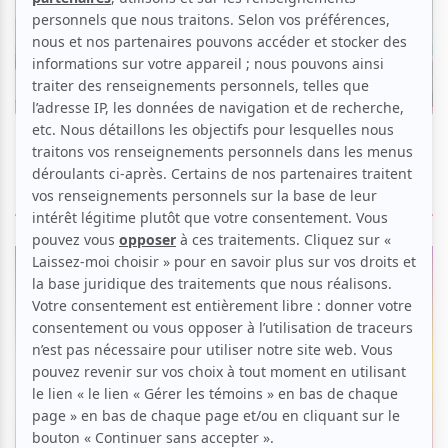
Duo Fortin-Poirier | « Célébration – Un
voyage pianistique à quatre mains » planant
et enchanteur
Par
Daniel Raymond
| 5 septembre 2025
ÉVÉNEMENTS PASSÉS