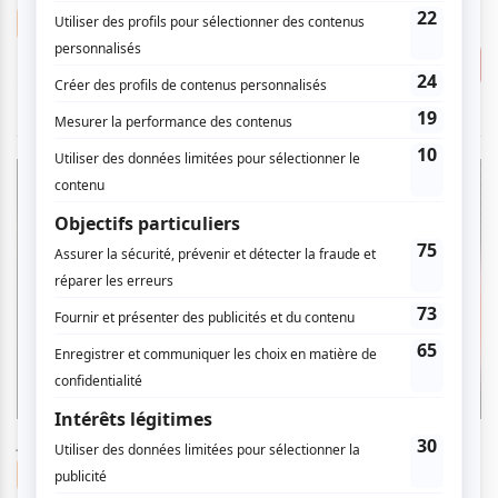
0.00 $
Musique
Célébration – Un voyage
Consulter
pianistique à quatre mains
Préau du Centre d'art Diane-Dufresne
jeudi
16
jui
2026
12:00
0.00 $
Musique