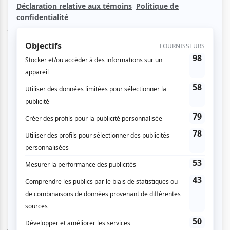
jeudi
7
aoû
2025
12:00
0.00 $
Musique
Éclats d’été
Consulter
Préau du Centre d'art Diane-Dufresne
jeudi
4
sep
2025
12:00