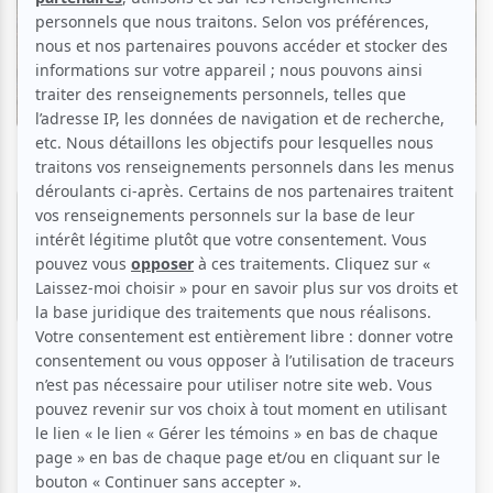
Cigale 2026 l La programmation dévoilée
avec Benny Benassi, Milky Chance, Of
Monsters and Men et plus
Par
Théa Paradis
| 24 mars 2026