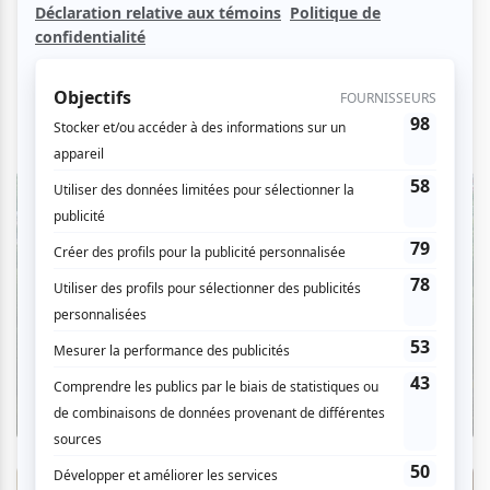
Critiques
L'OM au pied du mont Royal : une
déclaration d'amour à Montréal en
musique
Par Camille Dehaene | 6 août 2026