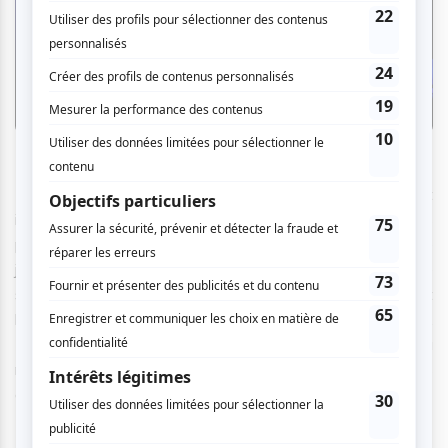
Les trois premières chansons au programme me sont
inconnues. Ce sont fort vraisemblablement des chansons
provenant de son album
Sous ma peau de femme
, que
e
e
j’avoue ne pas encore avoir écouté. Les 3
et 4
sont de
ses propres compositions : l’une parle de Vancouver et
l’autre lui a été inspiré par son voyage au Yémen.
Incidemment, Marie Denise a elle-même composé la
musique ou écrit les paroles de quarante de ses chansons
originales.