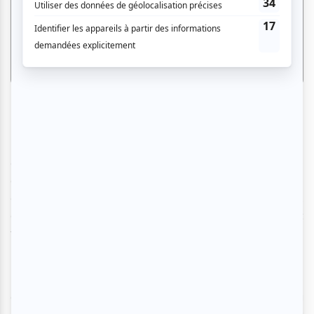
Et s’en suivent
À dix-sept ans
,
paroles et musique
de Janis
Ian et adaptation française de Frank Thomas; une
chanson de Michel Rivard;
Petite fin du monde
(musique
de Marie Denise Pelletier et paroles de Marc Séguin); une
chanson de Claude Gauthier; et une histoire de
Blind date
,
durant l’exécution de laquelle un joueur de tambour est
venu évoquer les battements d’un cœur.
L’opération charme et conquête atteint un sommet, et tire
à sa fin, avec
Évangéline
, de Michel Conte, qui vaut à
Marie Denise sa première balistique ovation debout de la