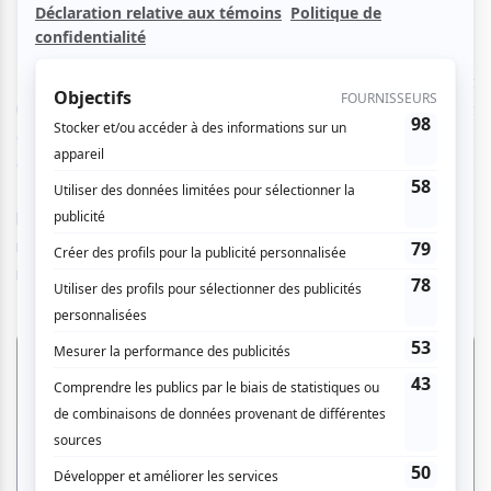
L’auteure-compositrice-interprète, qui cumule maintenant
une quarantaine d’années de carrière, est solidement
accompagnée, entre autres, par son fidèle ami et pianiste
de toujours, Benoit Sarrasin, le multi-instrumentiste
(claviériste, violoniste et accordéoniste) Marc Papillon, le
bassiste Carl Mayotte, et la violoncelliste Julie Trudeau. Je
n’ai pas eu le temps de saisir et noter le nom des autres
musiciens durant leur trop
rapid fire
présentation.