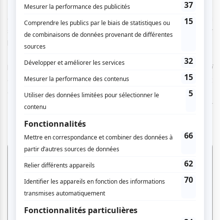
Depuis le début du spectacle, elle n’est accompagnée que
de quatre musiciens. Progressivement, au cours de la
soirée, l’orchestre grossit jusqu’à réunir huit musiciens. Pour
la chanson suivante,
Tous les moulins de mon cœur
de
Michel Legrand, le quatuor devient quintette avec l’ajout de
la violoncelliste. Et puis elle enchaîne avec
La Manikoutai
de Gilles Vigneault, une chanson de Normand Racicot
composée en mémoire d’un ami mourant cher à Marie
Denise, et
Pour une histoire d’un soir
de Mark Baker
(musique) et Luc Plamondon (paroles).