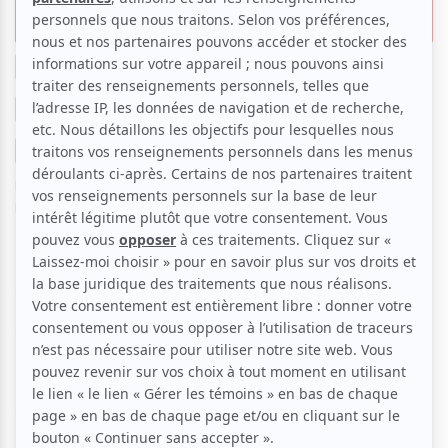
haute voltige!
Le grain de sel de Daniel
Musique
Suggestions musicales
Suggestions de sorties
Chanson
Critiques
Par
Daniel Raymond
| 17 février 2024 | Photo : Jean-Charles
Labarre | Contenu original
Les jeudi et vendredi 15 et 16 février à la Cinquième
Salle de la Place des Arts, Les Productions Martin
Leclerc nous conviaient à
Sous ma peau de femme
, le
nouveau spectacle de la réputée chanteuse Marie
Denise Pelletier. Elle s’y produit avec huit musiciens
dans une mise en scène de Michel Poirier. Durant 90
minutes sans entracte, elle chante, transcende et
enchante.