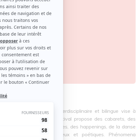
riques, cet événement interdisciplinaire et bilingue vise à
bles et extravagants. Le festival propose des cabarets, des
es spectacles de marionnettes, des happenings, de la danse
 que des événements audacieux et poétiques. Phénomena