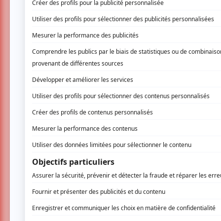
s’intéresse aux artistes aux démarches sin
compagnies indépendantes et anticonformis
LIRE LES ARTICLES
Communiqués
Le festival Phénomena annonce sa
programmation 2024
Par
Maude Bond
| 6 septembre 2024