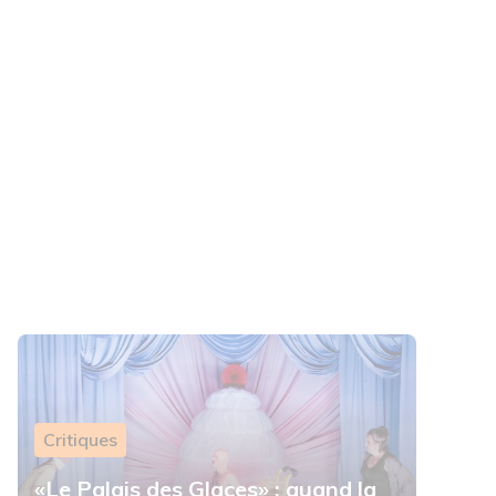
Critiques
«Le Palais des Glaces» : quand la