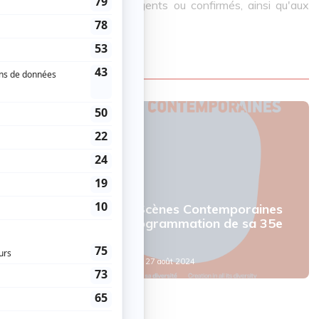
gulières, qu’ils soient émergents ou confirmés, ainsi qu'aux
tes.
Nouvelles
La Chapelle Scènes Contemporaines
dévoile la programmation de sa 35e
saison
Par
Camille Dehaene
| 27 août 2024