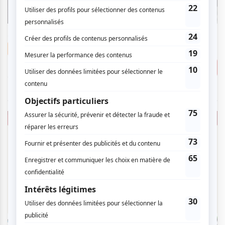
samedi
27
avr
2024
19:00
90.00 $
Musique
Clay and Friends au MTELUS
Consulter
à partir de
MTELUS