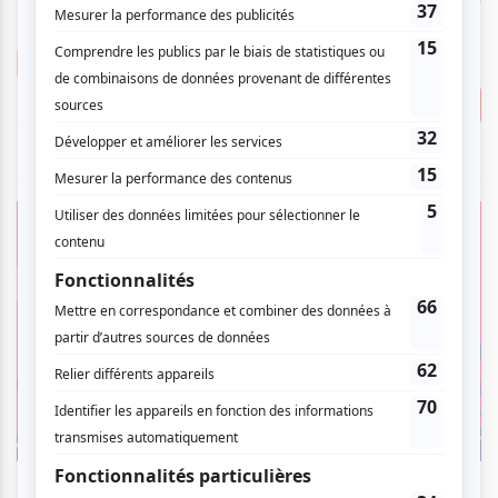
Débute le
20
mar
2025
0.00 $
Musique
Cabane Panache 2025
Consulter
gratuit
Promenade Wellington
Débute le
17
jui
2025
00:00