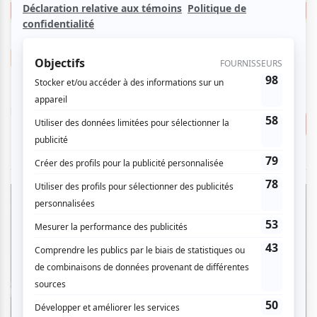
EN VEDETTE
Débute le
11
aoû
2023
17:00
VIP
Musique
55.00 $
International de montgolfières
Invitation gratuite
de Saint-Jean-sur-Richelieu
Billet quotidien
Consulter
Scène Loto-Québec - International des
Montgolfières de Saint-Jean-sur-
Richelieu