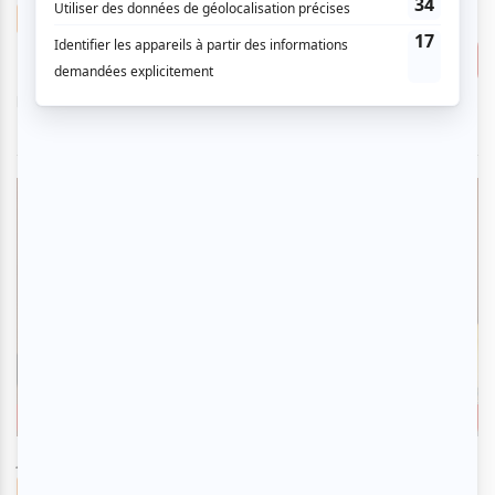
27.09 $
Musique
La 16e édition du Festif! de
Consulter
Baie-Saint-Paul
Billets à partir de
Baie-Saint-Paul
EN VEDETTE
jeudi
25
sep
2025
20:00
37.91 $
Musique